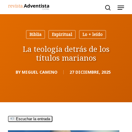
Skip
to
main
content
Biblia
Espiritual
Lo + leído
La teología detrás de los
títulos marianos
BY
MIGUEL CAMINO
27 DICIEMBRE, 2025
Escuchar la entrada