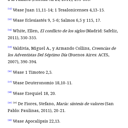
Véase Juan 11
,11-14; 1 Tesalonicenses 4
,13-15.
[12]
Véase Eclesiastés 9
, 5-6; Salmos 6
,5 y 115, 17.
[13]
White, Ellen,
El conflicto de los siglos
(Madrid: Safeliz,
[14]
2011), 350-355.
Valdivia, Miguel A., y Armando Collins,
Creencias de
[15]
los Adventistas Del S
é
ptimo D
ía
(Buenos Aires: ACES,
2007), 390-394.
Véase 1 Timoteo 2
,5.
[16]
Véase Deuteronomio 18
,10-11.
[17]
Véase Ezequiel 18
, 20.
[18]
De Fiores, Stefano,
Marí
a: s
í
ntesis de valores
(San
[19]
[19]
Pablo: Paulinas, 2011), 20-21.
Véase Apocalipsis 22
,13.
[20]