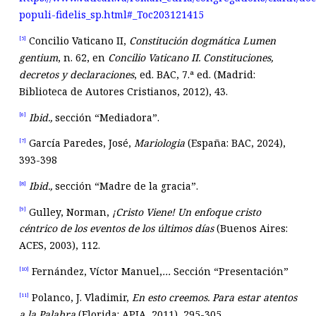
populi-fidelis_sp.html#_Toc203121415
Concilio Vaticano II,
Constituci
ó
n dogm
á
tica Lumen
[5]
gentium
, n. 62, en
Concilio Vaticano II. Constituciones,
decretos y declaraciones
, ed. BAC, 7.ª ed. (Madrid:
Biblioteca de Autores Cristianos, 2012), 43.
Ibid.,
sección “Mediadora”.
[6]
García Paredes, José,
Mariologia
(España: BAC, 2024),
[7]
393-398
Ibid.,
sección “Madre de la gracia”.
[8]
Gulley, Norman,
¡Cristo Viene! Un enfoque cristo
[9]
c
é
ntrico de los eventos de los
ú
ltimos días
(Buenos Aires:
ACES, 2003), 112.
Fernández, Víctor Manuel,
…
Sección “Presentación”
[10]
Polanco, J. Vladimir,
En esto creemos. Para estar atentos
[11]
a la Palabra
(Florida: APIA, 2011), 295-305.