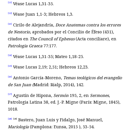
Véase Lucas 1
,31-35.
[21]
Véase Juan 1
,1-3; Hebreos 1
,3.
[22]
Cirilo de Alejandría,
Doce Anatemas contra los errores
[23]
de Nestorio
, aprobados por el Concilio de Éfeso (431),
citados en
The Council of Ephesus
(Acta conciliare), en
Patrologia Graeca
77:177.
Véase Lucas 1
,31-35; Mateo 1
,18-25.
[24]
Véase Lucas 2
,19; 2,51; Hebreos 12
,23.
[25]
Antonio García-Moreno,
Temas teol
ógicos del evangelio
[26]
de San Juan (
Madrid: Rialp, 2014), 142.
Agustín de Hipona,
Serm
ó
n
195, 2, en
Sermones
,
[27]
Patrologia Latina 38, ed. J.-P. Migne (París: Migne, 1845),
1018.
Bastero, Juan Luis y Fidalgo, José Manuel,
[28]
[28]
Mar
iología
(Pamplona: Eunsa, 2015 ), 53-54.