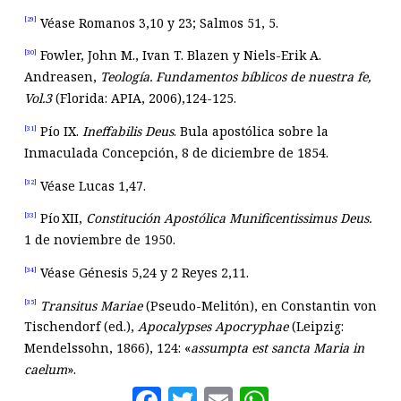
Véase Romanos 3
,10 y 23; Salmos 51
, 5.
[29]
Fowler, John M., Ivan T. Blazen y Niels-Erik A.
[30]
Andreasen,
Teolog
í
a. Fundamentos b
í
blicos de nuestra fe,
Vol.3
(Florida: APIA, 2006),124-125.
Pío IX.
Ineffabilis Deus
. Bula apostólica sobre la
[31]
Inmaculada Concepción, 8 de diciembre de 1854.
Véase Lucas 1
,47.
[32]
Pío XII,
Constituci
ó
n Apost
ó
lica Munificentissimus Deus
.
[33]
1 de noviembre de 1950.
Véase Génesis 5
,24 y 2 Reyes 2
,11.
[34]
Transitus Mariae
(Pseudo-Melitón), en Constantin von
[35]
Tischendorf (ed.),
Apocalypses Apocryphae
(Leipzig:
Mendelssohn, 1866), 124: «
assumpta est sancta Maria in
caelum
».
Facebook
Twitter
Email
WhatsAp