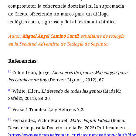
comprometer la coherencia doctrinal ni la supremacía
de Cristo, ofreciendo un marco para un diálogo
teológico claro, riguroso y fiel al testimonio bíblico.
Autor:
Miguel Ángel Camino Santil
, estudiante de teología
en la Facultad Adventista de Teología de Sagunto.
Referencias:
Colón León, Jorge,
Llena eres de gracia. Mariolog
ía
para
[1]
los católicos de hoy
(Denver: Liguori, 2012), 67.
White, Ellen,
El deseado de todas las gentes
(Madrid:
[2]
Safeliz, 2011), 28-30.
Véase 1 Timoteo 2
,5 y Hebreos 7
,25.
[3]
Fernández, Víctor Manuel,
Mater Populi Fidelis
(Roma:
[4]
Dicasterio para la Doctrina de la Fe, 2025) Publicado en
https://www.vatican.va/roman_curia/congregations/cfaith/d