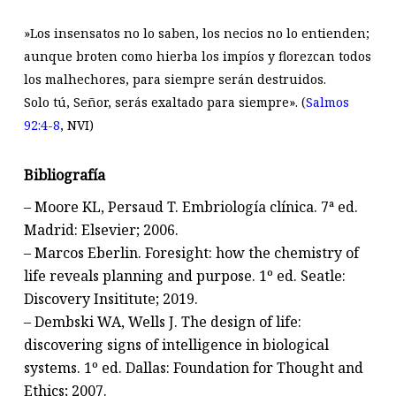
»Los insensatos no lo saben, los necios no lo entienden;
aunque broten como hierba los impíos y florezcan todos
los malhechores, para siempre serán destruidos.
Solo tú, Señor, serás exaltado para siempre». (
Salmos
92:4-8
, NVI)
Bibliografía
– Moore KL, Persaud T. Embriología clínica. 7ª ed.
Madrid: Elsevier; 2006.
– Marcos Eberlin. Foresight: how the chemistry of
life reveals planning and purpose. 1º ed. Seatle:
Discovery Insititute; 2019.
– Dembski WA, Wells J. The design of life:
discovering signs of intelligence in biological
systems. 1º ed. Dallas: Foundation for Thought and
Ethics; 2007.