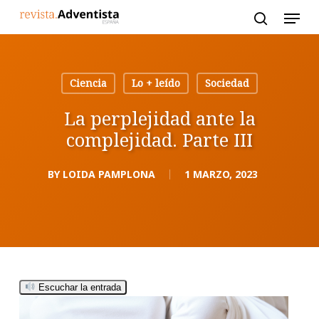
Skip
to
main
content
Ciencia
Lo + leído
Sociedad
La perplejidad ante la
complejidad. Parte III
BY
LOIDA PAMPLONA
1 MARZO, 2023
Escuchar la entrada