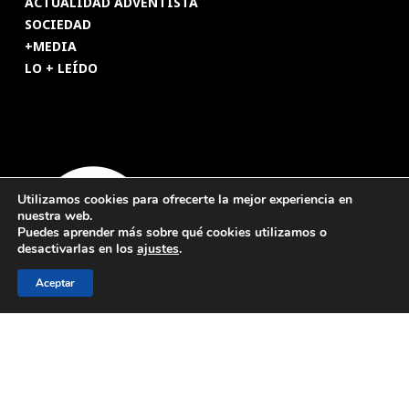
ACTUALIDAD ADVENTISTA
SOCIEDAD
+MEDIA
LO + LEÍDO
Utilizamos cookies para ofrecerte la mejor experiencia en
nuestra web.
Puedes aprender más sobre qué cookies utilizamos o
desactivarlas en los
ajustes
.
Aceptar
© 2026 Revista Adventista de España. UICASDE. Derechos
reservados.
Legal
|
Privacidad
|
Cookies