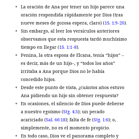
La oración de Ana por tener un hijo parece una
oración respondida rápidamente por Dios (tras
nueve meses de gozosa espera, claro) (
1S. 1:9-20
).
Sin embargo, al leer los versículos anteriores
observamos que esta respuesta tardó muchísimo
tiempo en llegar (
1S. 1:1-8
).
Penina, la otra esposa de Elcana, tenía “hijos” –
es decir, más de un hijo–, y “todos los años”
irritaba a Ana porque Dios no le había
concedido hijos.
Desde este punto de vista, ¿cuántos años estuvo
Ana pidiendo un hijo sin obtener respuesta?
En ocasiones, el silencio de Dios puede deberse
a nuestro egoísmo (
Stg. 4:3
); un pecado
acariciado (
Sal. 66:18
); falta de fe (
Stg. 1:6
); o,
simplemente, no es el momento propicio.
En todo caso, Dios ve el panorama completo y