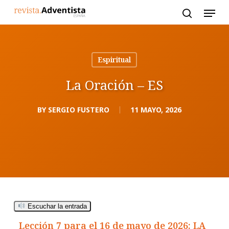
Skip
to
main
content
Espiritual
La Oración – ES
BY
SERGIO FUSTERO
11 MAYO, 2026
Escuchar la entrada
Lección 7 para el 16 de mayo de 2026: LA