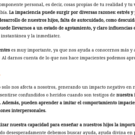
mponente personal, es decir, cosas propias de tu realidad y tu
ibía.
La impaciencia puede surgir por diversas razones: estrés y 
 desarrollo de nuestros hijos, falta de autocuidado, como descui
uede llevarnos a un estado de agotamiento, y claro influencias 
 instantánea y la inmediatez.
entes
es muy importante, ya que nos ayuda a conocernos más y
e! Al darnos cuenta de lo que nos hace impacientes podemos ap
?
 solo nos afecta a nosotros, generando un impacto negativo en n
 sentirse confundidos o heridos cuando son testigos de
nuestra 
s. Además, pueden aprender a imitar el comportamiento impacie
iones interpersonales.
zar nuestra capacidad para enseñar a nuestros hijos la importan
ndo desesperadamente debemos buscar ayuda, ayuda divina en pr