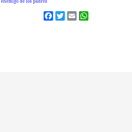
l enemigo de los padres
Facebook
Twitter
Email
WhatsAp