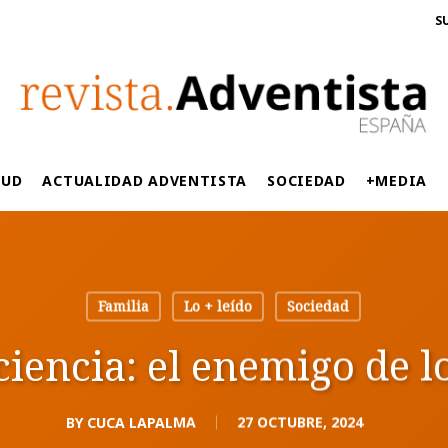
S
LUD
ACTUALIDAD ADVENTISTA
SOCIEDAD
+MEDIA
Familia
Lo + leído
Sociedad
iencia: el enemigo de l
BY
CUCA LAPALMA
27 OCTUBRE, 2024