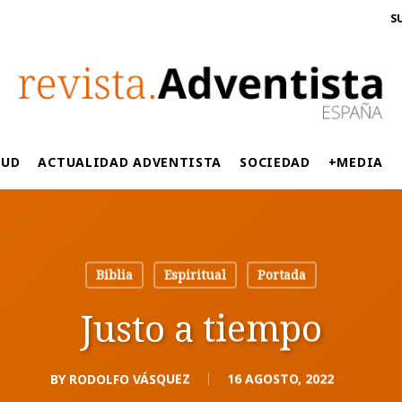
S
LUD
ACTUALIDAD ADVENTISTA
SOCIEDAD
+MEDIA
Biblia
Espiritual
Portada
Justo a tiempo
BY
RODOLFO VÁSQUEZ
16 AGOSTO, 2022