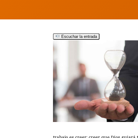
Escuchar la entrada
Hit enter to search or ESC to close
trabajo es creer: creer que Dios guiará