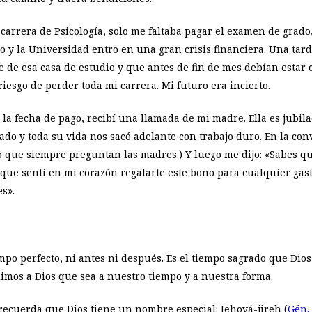
carrera de Psicología, solo me faltaba pagar el examen de grado,
o y la Universidad entro en una gran crisis financiera. Una tar
 de esa casa de estudio y que antes de fin de mes debían estar 
iesgo de perder toda mi carrera. Mi futuro era incierto.
a fecha de pago, recibí una llamada de mi madre. Ella es jubil
ado y toda su vida nos sacó adelante con trabajo duro. En la conv
o que siempre preguntan las madres.) Y luego me dijo: «Sabes qu
 que sentí en mi corazón regalarte este bono para cualquier gas
es».
empo perfecto, ni antes ni después. Es el tiempo sagrado que Dios
dimos a Dios que sea a nuestro tiempo y a nuestra forma.
ecuerda que Dios tiene un nombre especial: Jehová-jireh (
Gén. 