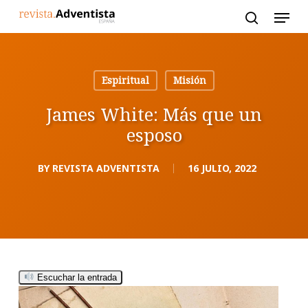
Skip
to
main
content
Espiritual
Misión
James White: Más que un
esposo
BY
REVISTA ADVENTISTA
16 JULIO, 2022
Escuchar la entrada