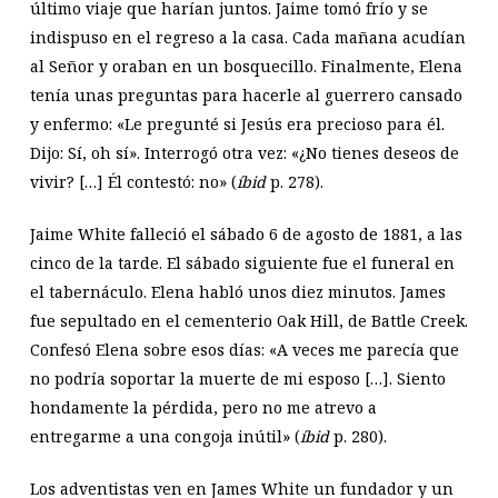
último viaje que harían juntos. Jaime tomó frío y se
indispuso en el regreso a la casa. Cada mañana acudían
al Señor y oraban en un bosquecillo. Finalmente, Elena
tenía unas preguntas para hacerle al guerrero cansado
y enfermo: «Le pregunté si Jesús era precioso para él.
Dijo: Sí, oh sí». Interrogó otra vez: «¿No tienes deseos de
vivir? […] Él contestó: no» (
íbid
p. 278).
Jaime White falleció el sábado 6 de agosto de 1881, a las
cinco de la tarde. El sábado siguiente fue el funeral en
el tabernáculo. Elena habló unos diez minutos. James
fue sepultado en el cementerio Oak Hill, de Battle Creek.
Confesó Elena sobre esos días: «A veces me parecía que
no podría soportar la muerte de mi esposo […]. Siento
hondamente la pérdida, pero no me atrevo a
entregarme a una congoja inútil» (
íbid
p. 280).
Los adventistas ven en James White un fundador y un