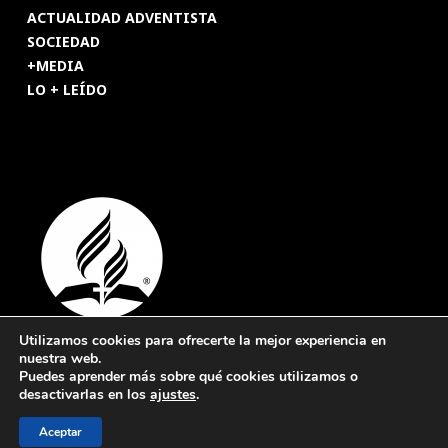
ACTUALIDAD ADVENTISTA
SOCIEDAD
+MEDIA
LO + LEÍDO
Utilizamos cookies para ofrecerte la mejor experiencia en
nuestra web.
© 2026 Revista Adventista de España. UICASDE. Derechos
Puedes aprender más sobre qué cookies utilizamos o
reservados.
desactivarlas en los
ajustes
.
Legal
|
Privacidad
|
Cookies
Aceptar