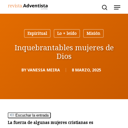
Skip
to
main
content
Espiritual
Lo + leído
Misión
Inquebrantables mujeres de
Dios
BY
VANESSA MEIRA
8 MARZO, 2025
Escuchar la entrada
La fuerza de algunas mujeres cristianas es