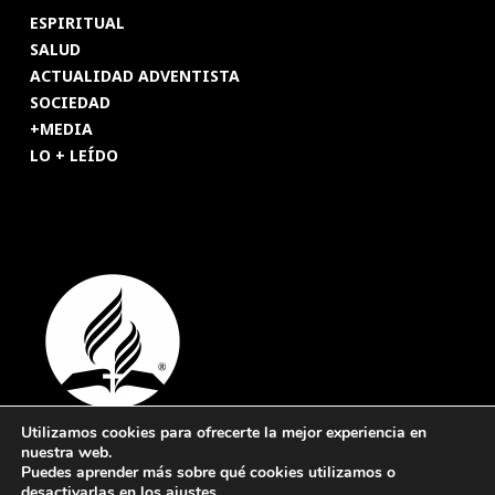
ESPIRITUAL
SALUD
ACTUALIDAD ADVENTISTA
SOCIEDAD
+MEDIA
LO + LEÍDO
Utilizamos cookies para ofrecerte la mejor experiencia en
nuestra web.
© 2026 Revista Adventista de España. UICASDE. Derechos
Puedes aprender más sobre qué cookies utilizamos o
reservados.
desactivarlas en los
ajustes
.