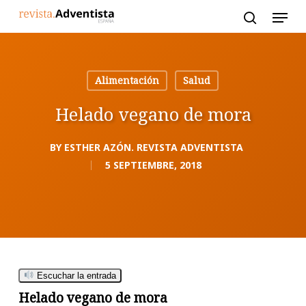
Skip
to
main
content
Alimentación
Salud
Helado vegano de mora
BY
ESTHER AZÓN. REVISTA ADVENTISTA
5 SEPTIEMBRE, 2018
Escuchar la entrada
Helado vegano de mora