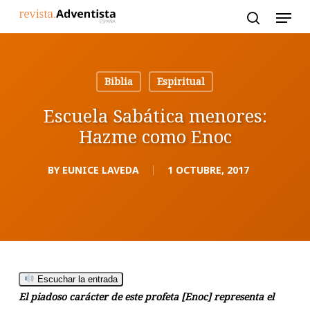
Skip
to
main
content
Biblia
Espiritual
Escuela Sabática menores:
Hazme como Enoc
BY
EUNICE LAVEDA
1 OCTUBRE, 2017
Escuchar la entrada
El piadoso carácter de este profeta [Enoc] representa el