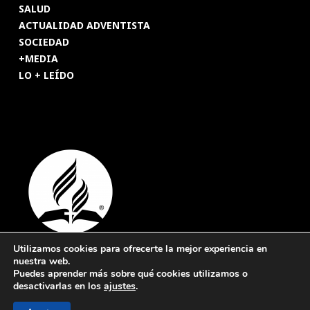
SALUD
ACTUALIDAD ADVENTISTA
SOCIEDAD
+MEDIA
LO + LEÍDO
Utilizamos cookies para ofrecerte la mejor experiencia en
nuestra web.
© 2026 Revista Adventista de España. UICASDE. Derechos
Puedes aprender más sobre qué cookies utilizamos o
reservados.
desactivarlas en los
ajustes
.
Legal
|
Privacidad
|
Cookies