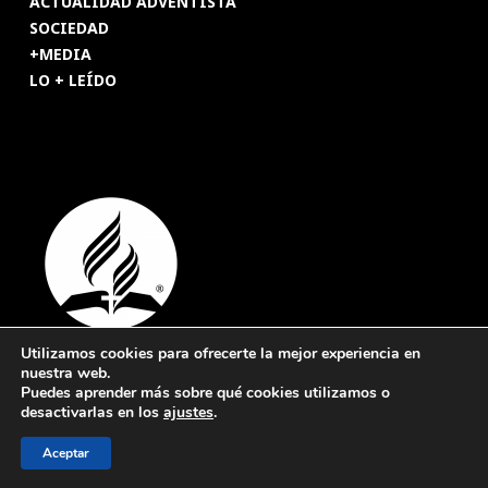
ACTUALIDAD ADVENTISTA
SOCIEDAD
+MEDIA
LO + LEÍDO
Utilizamos cookies para ofrecerte la mejor experiencia en
nuestra web.
© 2026 Revista Adventista de España. UICASDE. Derechos
Puedes aprender más sobre qué cookies utilizamos o
reservados.
desactivarlas en los
ajustes
.
Legal
|
Privacidad
|
Cookies
Aceptar