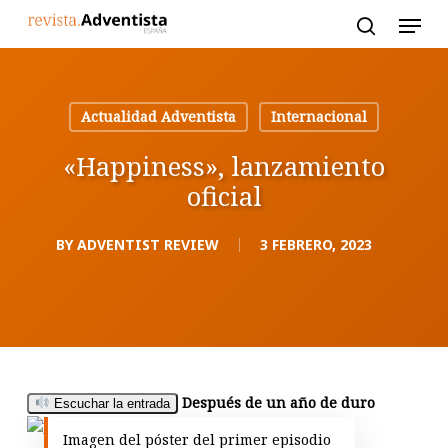
Skip
to
main
content
Actualidad Adventista
Internacional
«Happiness», lanzamiento
oficial
BY
ADVENTIST REVIEW
3 FEBRERO, 2023
Después de un año de duro
Escuchar la entrada
Imagen del póster del primer episodio