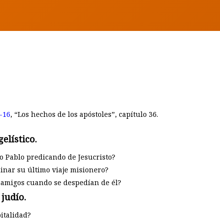
BY
EUNICE LAVEDA
-16
, “Los hechos de los apóstoles”, capítulo 36.
elístico.
o Pablo predicando de Jesucristo?
minar su último viaje misionero?
s amigos cuando se despedían de él?
 judío.
italidad?