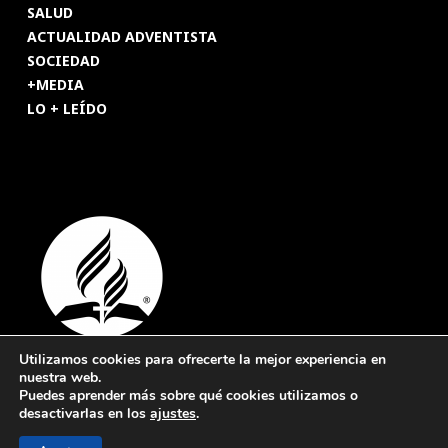
SALUD
ACTUALIDAD ADVENTISTA
SOCIEDAD
+MEDIA
LO + LEÍDO
Utilizamos cookies para ofrecerte la mejor experiencia en
nuestra web.
© 2026 Revista Adventista de España. UICASDE. Derechos
Puedes aprender más sobre qué cookies utilizamos o
reservados.
desactivarlas en los
ajustes
.
Legal
|
Privacidad
|
Cookies