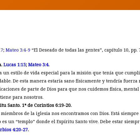
BY
EUNICE LAVEDA
17
;
Mateo 3:4-9
“El Deseado de todas las gentes”, capítulo 10, pp. 
a.
Lucas 1:15
;
Mateo 3:4
.
ta un estilo de vida especial para la misión que tenía que cumpl
dable. De esta manera estaría sano físicamente y tendría fuerza 
aciones de parte de Dios para que nos cuidemos física, mental 
 tiene para nosotros.
tu Santo. 1ª de Corintios 6:19-20.
 miembros de la iglesia nos encontramos con Dios. Está siempre l
es un “templo” donde el Espíritu Santo vive. Debe estar siempre 
rbios 4:20-27
.