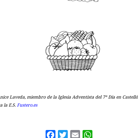
nice Laveda, miembro de la Iglesia Adventista del 7º Día en Castell
a la E.S.
Fustero.es
Facebook
Twitter
Email
WhatsAp