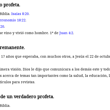
 profeta.
Biblia.
Isaías 8:20
.
eronomio 18:22
.
-20
.
que vino y vivió como hombre. 1ª de
Juan 4:2
.
a remanente.
e 17 años que esperaba, con muchos otros, a Jesús el 22 de oct
mera visión. Dios le dijo que comunicara a los demás este y tod
 acerca de temas tan importantes como la salud, la educación, la
tículos para revistas.
 de un verdadero profeta.
iblia.