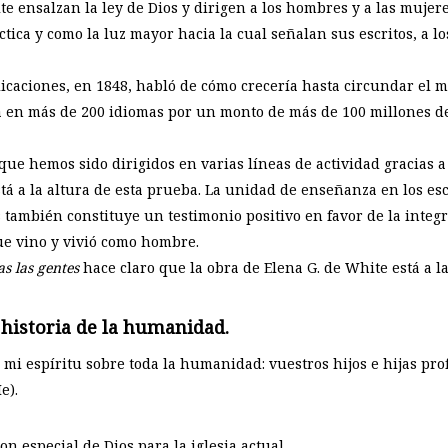
e ensalzan la ley de Dios y dirigen a los hombres y a las mujeres 
ctica y como la luz mayor hacia la cual señalan sus escritos, a l
icaciones, en 1848, habló de cómo crecería hasta circundar el m
ca en más de 200 idiomas por un monto de más de 100 millones d
o que hemos sido dirigidos en varias líneas de actividad gracias
stá a la altura de esta prueba. La unidad de enseñanza en los e
también constituye un testimonio positivo en favor de la integr
que vino y vivió como hombre.
s las gentes
hace claro que la obra de Elena G. de White está a la
a historia de la humanidad.
mi espíritu sobre toda la humanidad: vuestros hijos e hijas prof
e).
don especial de Dios para la iglesia actual.