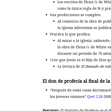
Los escritos de Elena G. de Whit
como la única regla de fe y prá
Sus predicciones se cumplen.
Al comienzo de la obra de publ
la Iglesia Adventista se publi
Practica lo que predica.
Al mirar a la iglesia, sabiend
la obra de Elena G. de White e
durante un período de 70 años 
Cree que Jesús es el Hijo de Dios 
La lectura de
El Deseado de toda
El don de profecía al final de l
“Después de estas cosas derramaré 
los jóvenes visiones” (
Joel 2:28
DHH
Resumen
: El Espíritu de Profecía es el 