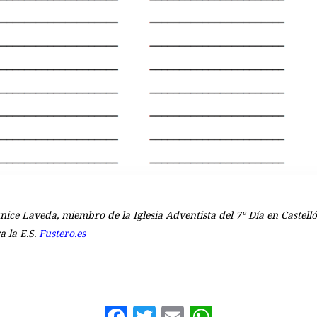
nice Laveda, miembro de la Iglesia Adventista del 7º Día en Castell
a la E.S.
Fustero.es
Facebook
Twitter
Email
WhatsAp