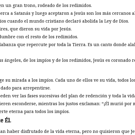
en un gran trono, rodeado de los redimidos.
erca a Satanás y luego aceptaron a Jesús son los más cercanos al
os cuando el mundo cristiano declaró abolida la Ley de Dios.
ires, que dieron su vida por Jesús.
umbre con el resto de los redimidos.
abanza que repercute por toda la Tierra. Es un canto donde ala
s ángeles, de los impíos y de los redimidos, Jesús es coronado r
rige su mirada a los impíos. Cada uno de ellos ve su vida, todos 
 dado para arrepentirse.
den ver las fases sucesivas del plan de redención y toda la vida
uieren esconderse, mientras los justos exclaman: “¡Él murió por 
rte eterna para todos los impíos.
e Él.
n haber disfrutado de la vida eterna, pero no quisieron que Jes