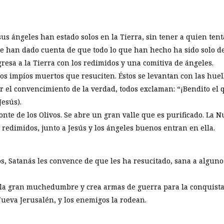
sus ángeles han estado solos en la Tierra, sin tener a quien ten
 se han dado cuenta de que todo lo que han hecho ha sido solo d
egresa a la Tierra con los redimidos y una comitiva de ángeles.
 los impíos muertos que resuciten. Éstos se levantan con las hue
 el convencimiento de la verdad, todos exclaman: “¡Bendito el 
esús).
onte de los Olivos. Se abre un gran valle que es purificado. La N
s redimidos, junto a Jesús y los ángeles buenos entran en ella.
os, Satanás les convence de que les ha resucitado, sana a alguno
 a la gran muchedumbre y crea armas de guerra para la conquista
 Nueva Jerusalén, y los enemigos la rodean.