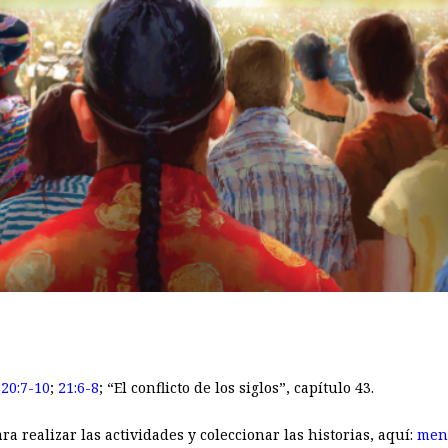
 20:7-10
;
21:6-8
; “El conflicto de los siglos”, capítulo 43.
a realizar las actividades y coleccionar las historias, aquí:
men