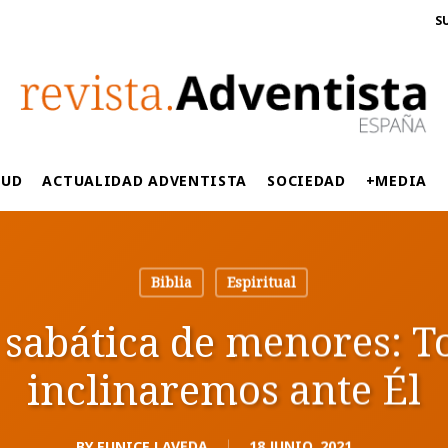
S
LUD
ACTUALIDAD ADVENTISTA
SOCIEDAD
+MEDIA
Biblia
Espiritual
 sabática de menores: T
inclinaremos ante Él
BY
EUNICE LAVEDA
18 JUNIO, 2021