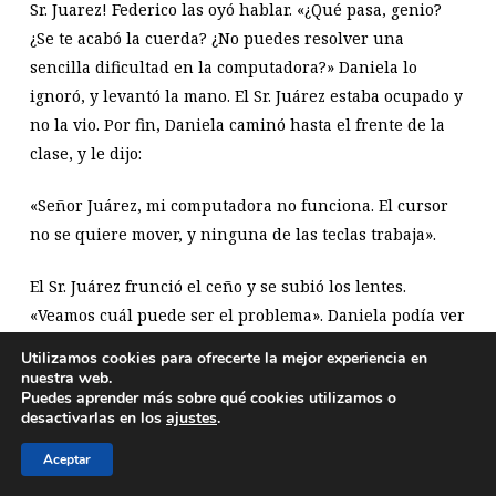
Sr. Juarez! Federico las oyó hablar. «¿Qué pasa, genio?
¿Se te acabó la cuerda? ¿No puedes resolver una
sencilla dificultad en la computadora?» Daniela lo
ignoró, y levantó la mano. El Sr. Juárez estaba ocupado y
no la vio. Por fin, Daniela caminó hasta el frente de la
clase, y le dijo:
«Señor Juárez, mi computadora no funciona. El cursor
no se quiere mover, y ninguna de las teclas trabaja».
El Sr. Juárez frunció el ceño y se subió los lentes.
«Veamos cuál puede ser el problema». Daniela podía ver
el rostro del maestro mientras manipulaba el teclado de
Utilizamos cookies para ofrecerte la mejor experiencia en
su computadora. En los lentes ella podía ver las
nuestra web.
Puedes aprender más sobre qué cookies utilizamos o
palabras de la pantalla que se reflejaban al revés, como
desactivarlas en los
ajustes
.
en un espejo.
Aceptar
Primero marcó ABRIR, luego DANIELA