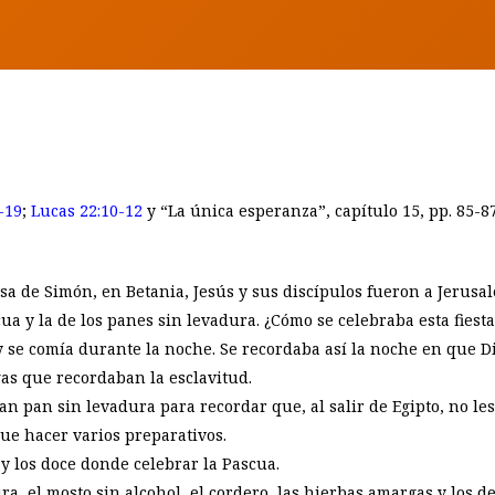
BY
EUNICE LAVEDA
-19
;
Lucas 22:10-12
y “La única esperanza”, capítulo 15, pp. 85-87
a de Simón, en Betania, Jesús y sus discípulos fueron a Jerusal
scua y la de los panes sin levadura. ¿Cómo se celebraba esta fiest
y se comía durante la noche. Se recordaba así la noche en que Di
s que recordaban la esclavitud.
n pan sin levadura para recordar que, al salir de Egipto, no le
que hacer varios preparativos.
 y los doce donde celebrar la Pascua.
ra, el mosto sin alcohol, el cordero, las hierbas amargas y los 