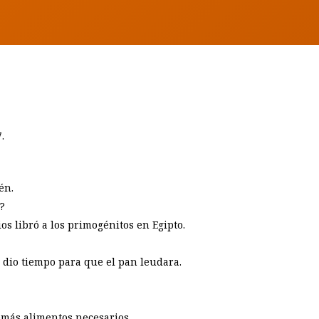
.
én.
a?
os libró a los primogénitos en Egipto.
s dio tiempo para que el pan leudara.
demás alimentos necesarios.