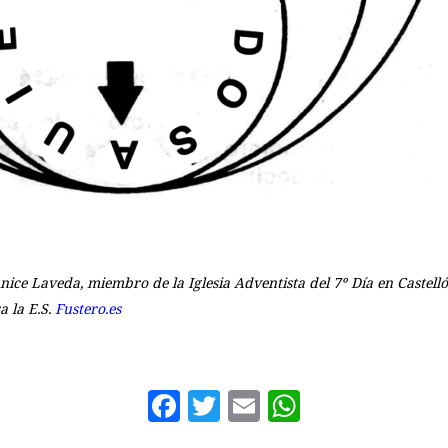
nice Laveda, miembro de la Iglesia Adventista del 7º Día en Castell
a la E.S.
Fustero.es
Facebook
Twitter
Email
WhatsAp