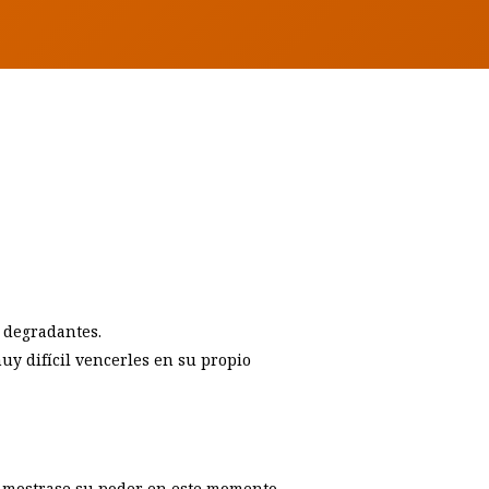
y degradantes.
uy difícil vencerles en su propio
e mostrase su poder en este momento