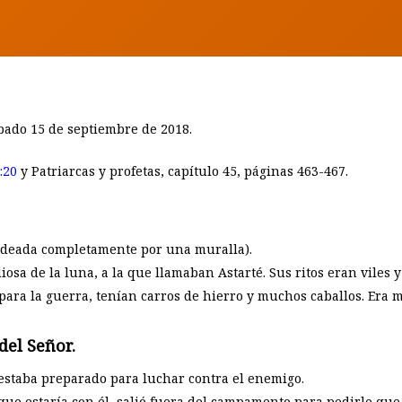
BY
EUNICE LAVEDA
bado 15 de septiembre de 2018.
:20
y Patriarcas y profetas, capítulo 45, páginas 463-467.
odeada completamente por una muralla).
osa de la luna, a la que llamaban Astarté. Sus ritos eran viles 
ra la guerra, tenían carros de hierro y muchos caballos. Era m
del Señor.
 estaba preparado para luchar contra el enemigo.
que estaría con él, salió fuera del campamento para pedirle qu