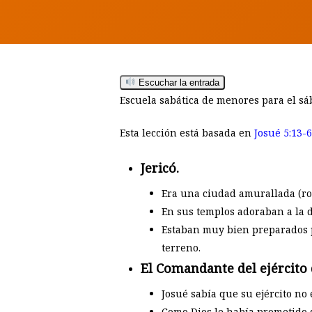
Escuchar la entrada
Escuela sabática de menores para el sá
Esta lección está basada en
Josué 5:13-6
Jericó.
Hit enter to search or ESC to close
Era una ciudad amurallada (r
En sus templos adoraban a la di
Estaban muy bien preparados pa
terreno.
El Comandante del ejército 
Josué sabía que su ejército no
Como Dios le había prometido 