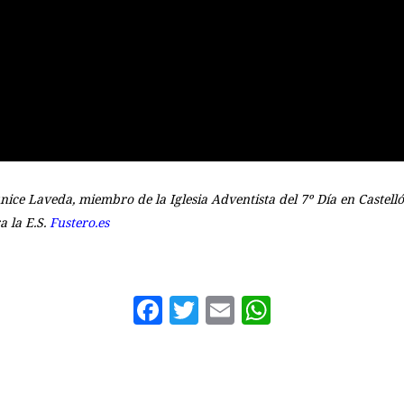
nice Laveda, miembro de la Iglesia Adventista del 7º Día en Castelló
a la E.S.
Fustero.es
Facebook
Twitter
Email
WhatsAp