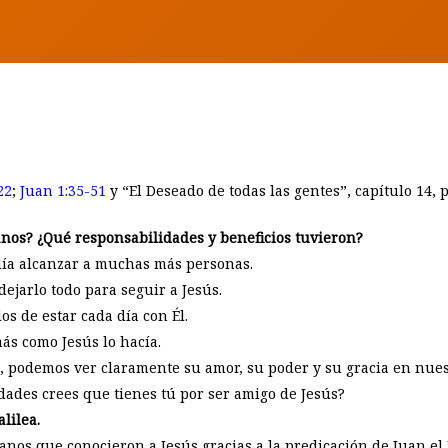
BY
EUNICE LAVEDA
22
;
Juan 1:35-51
y “El Deseado de todas las gentes”, capítulo 14, p
anos? ¿Qué responsabilidades y beneficios tuvieron?
odía alcanzar a muchas más personas.
ejarlo todo para seguir a Jesús.
s de estar cada día con Él.
ás como Jesús lo hacía.
 podemos ver claramente su amor, su poder y su gracia en nues
dades crees que tienes tú por ser amigo de Jesús?
lilea.
os que conocieron a Jesús gracias a la predicación de Juan el 