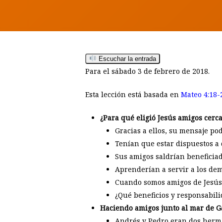
Escuchar la entrada
Para el sábado 3 de febrero de 2018.
Esta lección está basada en
Mateo 4:18-
¿Para qué eligió Jesús amigos cerc
Gracias a ellos, su mensaje p
Tenían que estar dispuestos a d
Sus amigos saldrían beneficiado
Aprenderían a servir a los dem
Hit enter to search or ESC to close
Cuando somos amigos de Jesús,
¿Qué beneficios y responsabili
Haciendo amigos junto al mar de Ga
Andrés y Pedro eran dos herman