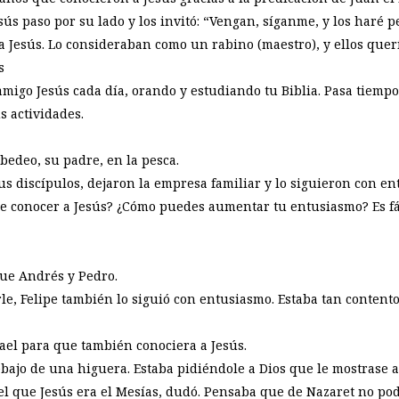
ús paso por su lado y los invitó: “Vengan, síganme, y los haré 
a Jesús. Lo consideraban como un rabino (maestro), y ellos quer
s
 amigo Jesús cada día, orando y estudiando tu Biblia. Pasa tiem
s actividades.
edeo, su padre, en la pesca.
sus discípulos, dejaron la empresa familiar y lo siguieron con e
e conocer a Jesús? ¿Cómo puedes aumentar tu entusiasmo? Es fác
que Andrés y Pedro.
rle, Felipe también lo siguió con entusiasmo. Estaba tan content
ael para que también conociera a Jesús.
ajo de una higuera. Estaba pidiéndole a Dios que le mostrase a
el que Jesús era el Mesías, dudó. Pensaba que de Nazaret no pod