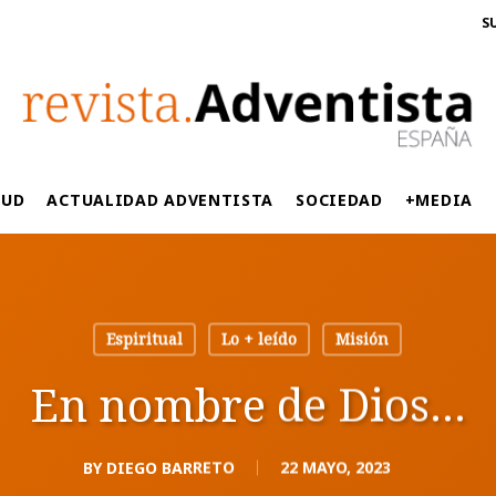
S
LUD
ACTUALIDAD ADVENTISTA
SOCIEDAD
+MEDIA
Espiritual
Lo + leído
Misión
En nombre de Dios…
BY
DIEGO BARRETO
22 MAYO, 2023