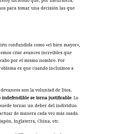
stoy diciendo que, por naturaleza,
amos para tomar una decisión las que
mbién confundida como «el bien mayor»,
demos citar avances increíbles que
 cabo por el mismo nombre. Por
problema es que cuando incluimos a
 devaneos son la voluntad de Dios,
 indefendible se torna justificable
. Lo
 puede tornar un deber del individuo.
 actuar de manera cada vez más osada.
apón, Inglaterra, China, etc.