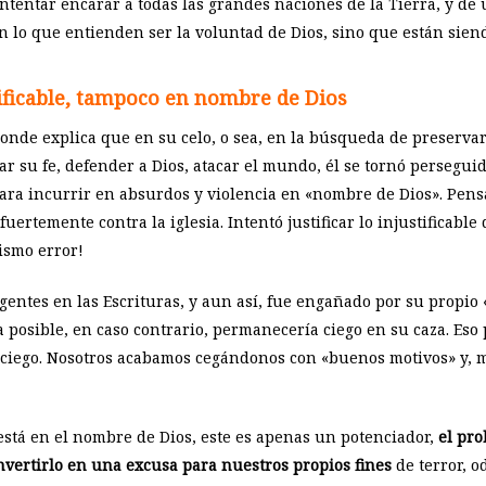
entar encarar a todas las grandes naciones de la Tierra, y de u
en lo que entienden ser la voluntad de Dios, sino que están sie
tificable, tampoco en nombre de Dios
donde explica que en su celo, o sea, en la búsqueda de preserv
r su fe, defender a Dios, atacar el mundo, él se tornó perseguido
 para incurrir en absurdos y violencia en «nombre de Dios». Pens
 fuertemente contra la iglesia. Intentó justificar lo injustificabl
ismo error!
entes en las Escrituras, y aun así, fue engañado por su propio «
 posible, en caso contrario, permanecería ciego en su caza. Es
ciego. Nosotros acabamos cegándonos con «buenos motivos» y, 
está en el nombre de Dios, este es apenas un potenciador,
el pr
vertirlo en una excusa para nuestros propios fines
de terror, od