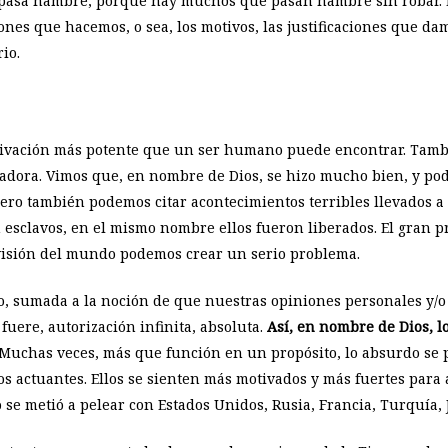
pasa hambre, porque hay muchos que pasan hambre sin robar. E
ones que hacemos, o sea, los motivos, las justificaciones que d
io.
 motivación más potente que un ser humano puede encontrar. Ta
adora. Vimos que, en nombre de Dios, se hizo mucho bien, y po
ero también podemos citar acontecimientos terribles llevados a
 esclavos, en el mismo nombre ellos fueron liberados. El gran 
visión del mundo podemos crear un serio problema.
, sumada a la noción de que nuestras opiniones personales y/o
fuere, autorización infinita, absoluta.
Así, en nombre de Dios, lo
. Muchas veces, más que función en un propósito, lo absurdo se
s actuantes. Ellos se sienten más motivados y más fuertes para
 se metió a pelear con Estados Unidos, Rusia, Francia, Turquía, J