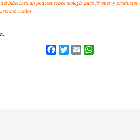
r del BibleCast, un podcast sobre teología para jóvenes, y productor 
 Estados Unidos.
os…
Facebook
Twitter
Email
WhatsAp