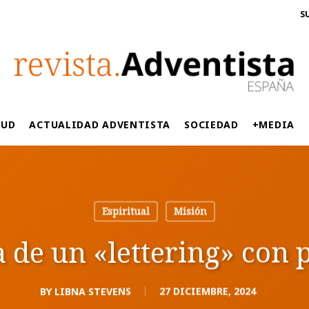
S
LUD
ACTUALIDAD ADVENTISTA
SOCIEDAD
+MEDIA
Espiritual
Misión
 de un «lettering» con 
BY
LIBNA STEVENS
27 DICIEMBRE, 2024