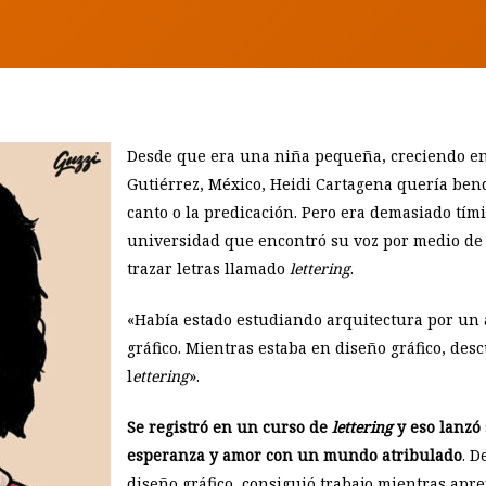
Desde que era una niña pequeña, creciendo en 
Gutiérrez, México, Heidi Cartagena quería bend
canto o la predicación. Pero era demasiado tími
universidad que encontró su voz por medio de la
trazar letras llamado
lettering
.
«Había estado estudiando arquitectura por un 
gráfico. Mientras estaba en diseño gráfico, desc
l
ettering
».
Se registró en un curso de
lettering
y eso lanzó
esperanza y amor con un mundo atribulado
. D
diseño gráfico, consiguió trabajo mientras apre