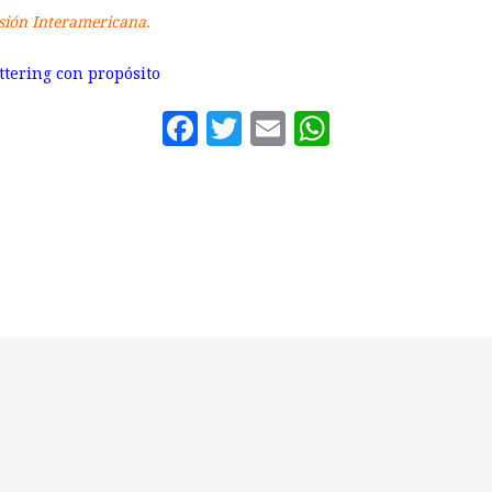
visión Interamericana.
ttering con propósito
Facebook
Twitter
Email
WhatsAp