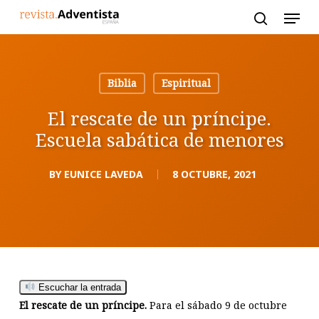
Skip
to
main
content
Biblia
Espiritual
El rescate de un príncipe.
Escuela sabática de menores
BY
EUNICE LAVEDA
8 OCTUBRE, 2021
Escuchar la entrada
El rescate de un príncipe.
Para el sábado 9 de octubre