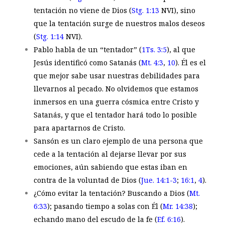
tentación no viene de Dios (
Stg. 1:13
NVI
), sino
que la tentación surge de nuestros malos deseos
(
Stg. 1:14
NVI
).
Pablo habla de un “tentador” (
1Ts. 3:5
), al que
Jesús identificó como Satanás (
Mt. 4:3
,
10
). Él es el
que mejor sabe usar nuestras debilidades para
llevarnos al pecado. No olvidemos que estamos
inmersos en una guerra cósmica entre Cristo y
Satanás, y que el tentador hará todo lo posible
para apartarnos de Cristo.
Sansón es un claro ejemplo de una persona que
cede a la tentación al dejarse llevar por sus
emociones, aún sabiendo que estas iban en
contra de la voluntad de Dios (
Jue. 14:1-3
;
16:1
,
4
).
¿Cómo evitar la tentación? Buscando a Dios (
Mt.
6:33
); pasando tiempo a solas con Él (
Mr. 14:38
);
echando mano del escudo de la fe (
Ef. 6:16
).