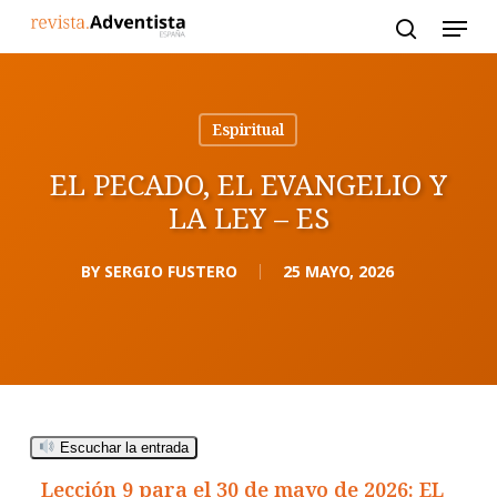
Skip
to
main
content
Espiritual
EL PECADO, EL EVANGELIO Y
LA LEY – ES
BY
SERGIO FUSTERO
25 MAYO, 2026
Escuchar la entrada
Lección 9 para el 30 de mayo de 2026: EL