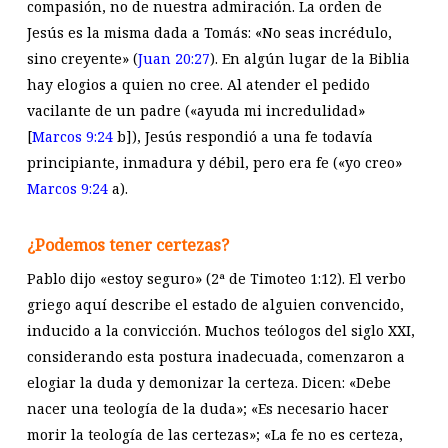
compasión, no de nuestra admiración. La orden de
Jesús es la misma dada a Tomás: «No seas incrédulo,
sino creyente» (
Juan 20:27
). En algún lugar de la Biblia
hay elogios a quien no cree. Al atender el pedido
vacilante de un padre («ayuda mi incredulidad»
[
Marcos 9:24
b]), Jesús respondió a una fe todavía
principiante, inmadura y débil, pero era fe («yo creo»
Marcos 9:24
a).
¿Podemos tener certezas?
Pablo dijo «estoy seguro» (2ª de Timoteo 1:12). El verbo
griego aquí describe el estado de alguien convencido,
inducido a la convicción. Muchos teólogos del siglo XXI,
considerando esta postura inadecuada, comenzaron a
elogiar la duda y demonizar la certeza. Dicen: «Debe
nacer una teología de la duda»; «Es necesario hacer
morir la teología de las certezas»; «La fe no es certeza,