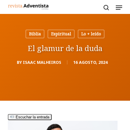
Skip
to
main
content
Biblia
Espiritual
Lo + leído
El glamur de la duda
BY
ISAAC MALHEIROS
16 AGOSTO, 2024
Escuchar la entrada