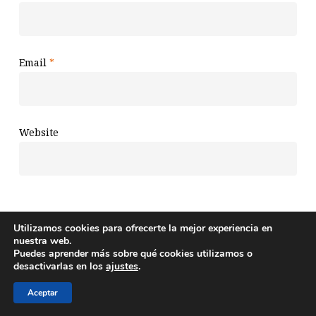
Email
*
Website
Save my name, email, and website in this browser
Utilizamos cookies para ofrecerte la mejor experiencia en
for the next time I comment.
nuestra web.
Puedes aprender más sobre qué cookies utilizamos o
desactivarlas en los
ajustes
.
Aceptar