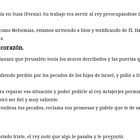
a en Susa (Persia). Su trabajo era servir al rey preocupándose d
omo Nehemías, estamos sirviendo a Dios y testificando de Él. Haz
s.
 corazón.
anani que Jerusalén tenía los muros derribados y las puertas 
iendo perdón por los pecados de los hijos de Israel, y pidió a D
ra reparar esa situación y poder pedirle al rey Artajerjes permi
ró ser fiel y muy valiente.
onfiesa tus pecados, reclama sus promesas y pídele que te de s
do triste, el rey notó que algo le pasaba y le preguntó.