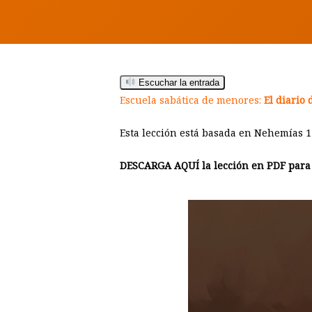
Escuchar la entrada
Escuela sabática de menores:
El diario
Esta lección está basada en Nehemías 1
DESCARGA AQUÍ la lección en PDF para i
Hit enter to search or ESC to close