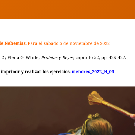
 de Nehemías.
Para el sábado 5 de noviembre de 2022.
-2
/ Elena G. White,
Profetas y Reyes
, capítulo 52, pp. 423-427.
mprimir y realizar los ejercicios:
menores_2022_t4_06