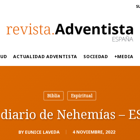
S
LUD
ACTUALIDAD ADVENTISTA
SOCIEDAD
+MEDIA
Biblia
Espiritual
 diario de Nehemías – 
BY
EUNICE LAVEDA
4 NOVIEMBRE, 2022