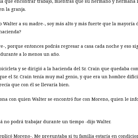
dría que encontrar trabajo, mientras que su hermano y hermana
n la granja.
jo Walter a su madre-, soy más alto y más fuerte que la mayoría
 hacienda?
e-, porque entonces podrás regresar a casa cada noche y eso sig
 durante a lo menos un año.
cicleta y se dirigió a la hacienda del Sr. Crain que quedaba co
e el Sr. Crain tenía muy mal genio, y que era un hombre difícil 
recía que con él se llevaría bien.
rsona con quien Walter se encontró fue con Moreno, quien le info
 no podrá trabajar durante un tiempo -dijo Walter.
eplicó Moreno-. Me preguntaba si tu familia estaría en condicio