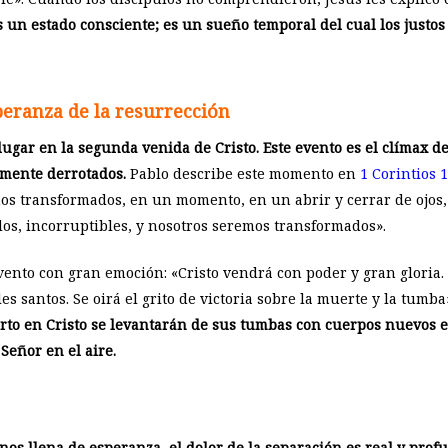
 un estado consciente; es un sueño temporal del cual los justos
peranza de la resurrección
ugar en la segunda venida de Cristo. Este evento es el clímax de
lmente derrotados.
Pablo describe este momento en
1 Corintios 
s transformados, en un momento, en un abrir y cerrar de ojos, a
dos, incorruptibles, y nosotros seremos transformados».
ento con gran emoción: «Cristo vendrá con poder y gran gloria. V
es santos. Se oirá el grito de victoria sobre la muerte y la tumba» 
rto en Cristo se levantarán de sus tumbas con cuerpos nuevos e 
Señor en el aire.
os llena de esperanza, el dolor de la separación es real y prof