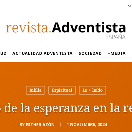
S
LUD
ACTUALIDAD ADVENTISTA
SOCIEDAD
+MEDIA
Biblia
Espiritual
Lo + leído
 de la esperanza en la 
BY
ESTHER AZÓN
1 NOVIEMBRE, 2024