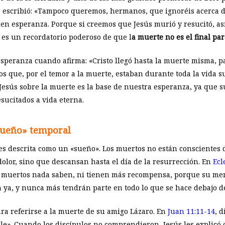
lo escribió: «Tampoco queremos, hermanos, que ignoréis acerca 
nen esperanza. Porque si creemos que Jesús murió y resucitó, así
 es un recordatorio poderoso de que l
a muerte no es el final par
speranza cuando afirma: «Cristo llegó hasta la muerte misma, p
 los que, por el temor a la muerte, estaban durante toda la vida 
de Jesús sobre la muerte es la base de nuestra esperanza, ya que 
ucitados a vida eterna.
«sueño» temporal
es descrita como un «sueño». Los muertos no están conscientes 
 dolor, sino que descansan hasta el día de la resurrección. En
Ecl
s muertos nada saben, ni tienen más recompensa, porque su me
n ya, y nunca más tendrán parte en todo lo que se hace debajo de
ara referirse a la muerte de su amigo Lázaro. En
Juan 11:11-14
, 
e». Cuando los discípulos no comprendieron, Jesús les explicó 