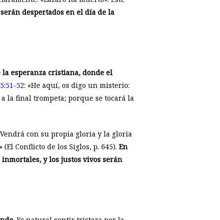
 serán despertados en el día de la
 la esperanza cristiana, donde el
15:51-52
: «He aquí, os digo un misterio:
 la final trompeta; porque se tocará la
endrá con su propia gloria y la gloria
(El Conflicto de los Siglos, p. 645).
En
inmortales, y los justos vivos serán
undo.
Es natural sentir tristeza por la