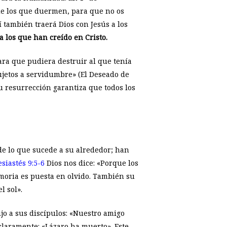
de los que duermen, para que no os
 también traerá Dios con Jesús a los
a los que han creído en Cristo.
ara que pudiera destruir al que tenía
sujetos a servidumbre» (El Deseado de
su resurrección garantiza que todos los
de lo que sucede a su alrededor; han
esiastés 9:5-6
Dios nos dice: «Porque los
moria es puesta en olvido. También su
l sol».
dijo a sus discípulos: «Nuestro amigo
claramente: «Lázaro ha muerto». Este