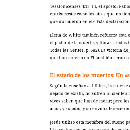
Tesalonicenses 4:13-14, el apóstol Pab
entristezcáis como los otros que no tie
que durmieron en él». Esta declaración
Elena de White también refuerza esta e
el poder de la muerte, y librar a todos
Todas las Gentes, p. 682). La victoria 
que han muerto en Él también serán res
El estado de los muertos: Un 
Según la enseñanza bíblica, la muerte 
dejado de existir, no sufren ni sienten
vivos saben que han de morir; pero lo
amor, y su odio, y su envidia feneciero
Jesús utilizó esta metáfora del sueño p
Lázaro duerme; mas voy para despertarl