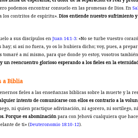
pero podemos encontrar consuelo en las promesas de Dios. En
Sa
 los contritos de espíritu».
Dios entiende nuestro sufrimiento y
uelo a sus discípulos en
Juan 14:1-3
: «No se turbe vuestro coraz
ay; si así no fuera, yo os lo hubiera dicho; voy, pues, a prepar
os tomaré a mí mismo, para que donde yo estoy, vosotros también
y un reencuentro glorioso esperando a los fieles en la eternidad
 a Biblia
enernos fieles a las enseñanzas bíblicas sobre la muerte y la re
lquier intento de comunicarse con ellos es contrario a la volun
fuego, ni quien practique adivinación, ni agorero, ni sortílego, n
tos. Porque es abominación
para con Jehová cualquiera que hace 
lante de ti» (
Deuteronomio 18:10-12
).