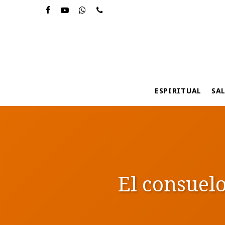
Skip
to
main
content
ESPIRITUAL
SA
El consuelo