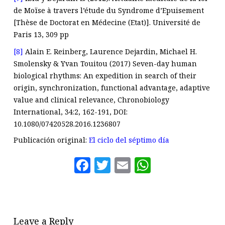
de Moïse à travers l’étude du Syndrome d’Epuisement
[Thèse de Doctorat en Médecine (Etat)]. Université de
Paris 13, 309 pp
[8]
Alain E. Reinberg, Laurence Dejardin, Michael H.
Smolensky & Yvan Touitou (2017) Seven-day human
biological rhythms: An expedition in search of their
origin, synchronization, functional advantage, adaptive
value and clinical relevance, Chronobiology
International, 34:2, 162-191, DOI:
10.1080/07420528.2016.1236807
Publicación original:
El ciclo del séptimo día
Facebook
Twitter
Email
WhatsAp
Leave a Reply