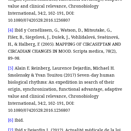
value and clinical relevance, Chronobiology
International, 34:2, 162-191, DOI:
10.1080/07420528.2016.1236807
[4]
Ibíd y Cornélissen, G., Watson, D., Mitsutake, G.,
Fišer, B., Siegelová, J., Dušek, J., Vohlídalová, Svaèinová,
H., & Halberg, F. (2005). MAPPING OF CIRCASEPTAN AND
CIRCADIAN CHANGES IN MOOD. Scripta medica, 78(2),
89–98.
[5]
Alain E. Reinberg, Laurence Dejardin, Michael H.
Smolensky & Yvan Touitou (2017) Seven-day human
biological rhythms: An expedition in search of their
origin, synchronization, functional advantage, adaptive
value and clinical relevance, Chronobiology
International, 34:2, 162-191, DOI:
10.1080/07420528.2016.1236807
[6]
Ibíd.
[7]
Ibíd y Dejardin L. (2012). Actualité médicale de la loi