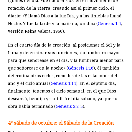
iguales del día. Fue dado el
start
en el movimiento de
rotación de la Tierra, creando así el primer ciclo, el
diario: «Y llamó Dios a la luz Día, y a las tinieblas llamó
Noche. Y fue la tarde y la mañana, un día» (
Génesis 1:5
,
versión Reina Valera, 1960).
En el cuarto día de la creación, al posicionar el Sol y la
Luna y determinar sus funciones, «la lumbrera mayor
para que señorease en el día, y la lumbrera menor para
que señorease en la noche» (
Génesis 1:16
), él también
determina otros ciclos, como los de las estaciones del
año y el ciclo anual (
Génesis 1:14
). En el séptimo día,
finalmente, tenemos el ciclo semanal, en el que Dios
descansó, bendijo y santificó el día sábado, ya que su
obra había terminado (
Génesis 2:2-3
).
4º sábado de octubre: el Sábado de la Creación