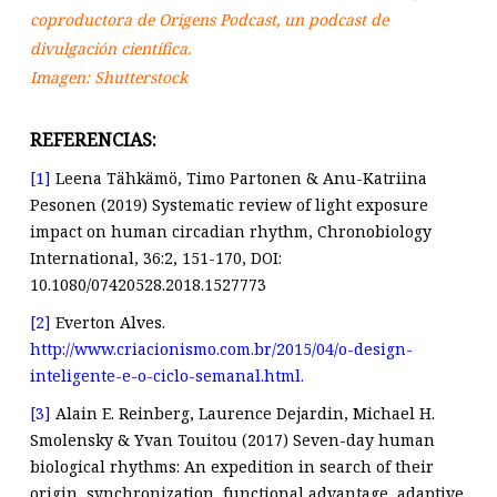
coproductora de Origens Podcast, un podcast de
divulgación científica.
Imagen: Shutterstock
REFERENCIAS:
[1]
Leena Tähkämö, Timo Partonen & Anu-Katriina
Pesonen (2019) Systematic review of light exposure
impact on human circadian rhythm, Chronobiology
International, 36:2, 151-170, DOI:
10.1080/07420528.2018.1527773
[2]
Everton Alves.
http://www.criacionismo.com.br/2015/04/o-design-
inteligente-e-o-ciclo-semanal.html
.
[3]
Alain E. Reinberg, Laurence Dejardin, Michael H.
Smolensky & Yvan Touitou (2017) Seven-day human
biological rhythms: An expedition in search of their
origin, synchronization, functional advantage, adaptive