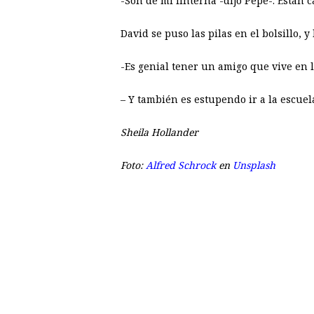
-Son de mi linterna -dijo Pepe-. Están 
David se puso las pilas en el bolsillo,
-Es genial tener un amigo que vive en la
– Y también es estupendo ir a la escue
Sheila Hollander
Foto:
Alfred Schrock
en
Unsplash