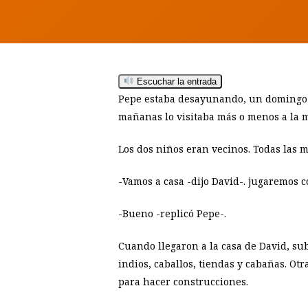
Escuchar la entrada
Pepe estaba desayunando, un domingo d
mañanas lo visitaba más o menos a la 
Los dos niños eran vecinos. Todas las m
-Vamos a casa -dijo David-. jugaremos c
Hit enter to search or ESC to close
-Bueno -replicó Pepe-.
Cuando llegaron a la casa de David, sub
indios, caballos, tiendas y cabañas. Ot
para hacer construcciones.