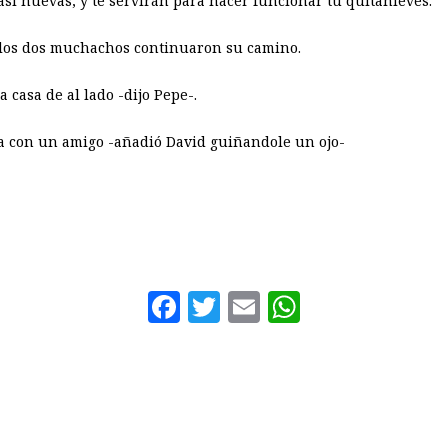
casi nuevas, y te servirán para hacer funcionar tu quitanieves.
 y los dos muchachos continuaron su camino.
 casa de al lado -dijo Pepe-.
la con un amigo -añadió David guiñandole un ojo-
Facebook
Twitter
Email
WhatsAp