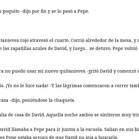
poquito -dijo por fin y se lo pasó a Pepe.
tanieves rojo atravesó el cuarto. Corrió alrededor de la mesa, y d
 las zapatillas azules de David, y luego… se detuvo. Pepe volvió 
ora no puedo usar mi nuevo quitanieves -gritó David y comenzó a 
lo. ¡Yo no le hice nada! -Y las lágrimas comenzaron a correr tamb
asa -dijo, poniéndose la chaqueta.
lía de casa de David. Aquella noche ambos se sintieron muy tris
avid llamaba a Pepe para ir juntos a la escuela. Salían en sus b
es Pepe estaba seguro de que David no iría a buscarle.