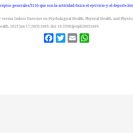
eptos-generales/3150-que son-la-actividad-fisica-el-ejercicio-y-el-deporte.ht
r versus Indoor Exercise on Psychological Health, Physical Health, and Physic
ealth. 2023 Jan 17;20(3):1669. doi:
10.3390/ijerph20031669
.
Facebook
Twitter
Email
WhatsAp