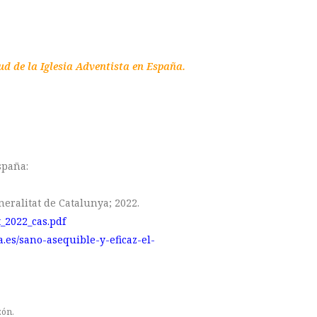
ud de la Iglesia Adventista en España.
spaña:
eneralitat de Catalunya; 2022.
t_2022_cas.pdf
ta.es/sano-asequible-y-eficaz-el-
zón.