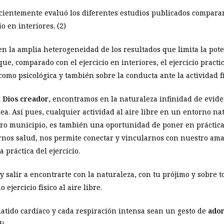
cientemente evaluó los diferentes estudios publicados comparand
io en interiores. (
2)
 la amplia heterogeneidad de los resultados que limita la potenc
ue, comparado con el ejercicio en interiores, el ejercicio practi
 como psicológica y también sobre la conducta ante la actividad fí
n
Dios creador
, encontramos en la naturaleza infinidad de evid
odea. Así pues, cualquier actividad al aire libre en un entorno 
ro municipio, es también una oportunidad de poner en práctica
arnos salud, nos permite conectar y vincularnos con nuestro am
 práctica del ejercicio.
e y salir a encontrarte con la naturaleza, con tu prójimo y sobre
ejercicio físico al aire libre.
atido cardíaco y cada respiración intensa sean un gesto de
ado
d!