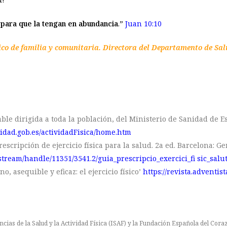
 para que la tengan en abundancia
.”
Juan 10:10
ico de familia y comunitaria. Directora del Departamento de Sal
able dirigida a toda la población, del Ministerio de Sanidad de E
nidad.gob.es/actividadFisica/home.htm
rescripción de ejercicio física para la salud. 2a ed. Barcelona: G
itstream/handle/11351/3541.2/guia_prescripcio_exercici_fi sic_salu
o, asequible y eficaz: el ejercicio físico’
https://revista.adventis
ncias de la Salud y la Actividad Física (ISAF) y la Fundación Española del Cora