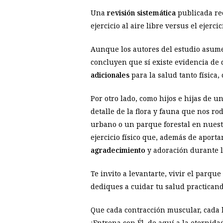
Una
revisión sistemática
publicada re
ejercicio al aire libre versus el ejercic
Aunque los autores del estudio asumen
concluyen que sí existe evidencia de q
adicionales
para la salud tanto física,
Por otro lado, como hijos e hijas de u
detalle de la flora y fauna que nos r
urbano o un parque forestal en nuest
ejercicio físico que, además de aport
agradecimiento
y adoración durante la
Te invito a levantarte, vivir el parqu
dediques a cuidar tu salud practicando 
Que cada contracción muscular, cada l
¡Entrena con Él, de aquí a la eternida