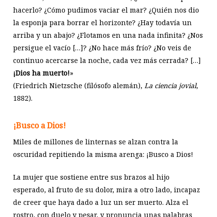
hacerlo? ¿Cómo pudimos vaciar el mar? ¿Quién nos dio
la esponja para borrar el horizonte? ¿Hay todavía un
arriba y un abajo? ¿Flotamos en una nada infinita? ¿Nos
persigue el vacío […]? ¿No hace más frío? ¿No veis de
continuo acercarse la noche, cada vez más cerrada? […]
¡Dios ha muerto!
»
(Friedrich Nietzsche (filósofo alemán),
La ciencia jovial
,
1882).
¡Busco a Dios!
Miles de millones de linternas se alzan contra la
oscuridad repitiendo la misma arenga: ¡Busco a Dios!
La mujer que sostiene entre sus brazos al hijo
esperado, al fruto de su dolor, mira a otro lado, incapaz
de creer que haya dado a luz un ser muerto. Alza el
rostro, con duelo y pesar, y pronuncia unas palabras