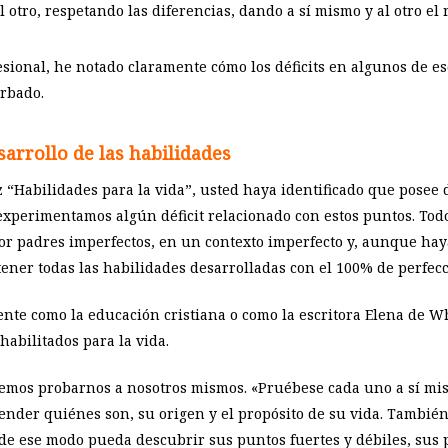
l otro, respetando las diferencias, dando a sí mismo y al otro el 
esional, he notado claramente cómo los déficits en algunos de es
urbado.
arrollo de las habilidades
iez “Habilidades para la vida”, usted haya identificado que posee 
s experimentamos algún déficit relacionado con estos puntos. To
r padres imperfectos, en un contexto imperfecto y, aunque haya
tener todas las habilidades desarrolladas con el 100% de perfecc
te como la educación cristiana o como la escritora Elena de Wh
habilitados para la vida.
emos probarnos a nosotros mismos. «Pruébese cada uno a sí mi
ender quiénes son, su origen y el propósito de su vida. Tambié
y de ese modo pueda descubrir sus puntos fuertes y débiles, sus 