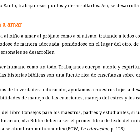
u Santo, trabajar esos puntos y desarrollarlos. Así, se desarroll
a a amar
al niño a amar al prójimo como a sí mismo, tratando a todos con
ándose de manera adecuada, poniéndose en el lugar del otro, de
personales se desarrollen.
ser humano como un todo. Trabajamos cuerpo, mente y espíritu.
s historias bíblicas son una fuente rica de enseñanza sobre e
os de la verdadera educación, ayudamos a nuestros hijos a desar
abilidades de manejo de las emociones, manejo del estrés y los 
del libro Consejos para los maestros, padres y estudiantes, si 
cación, «La Biblia debería ser el primer libro de texto del niño
crita se alumbran mutuamente» (EGW,
La educación
, p. 128).