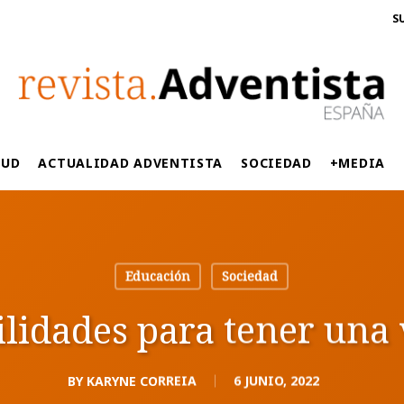
S
LUD
ACTUALIDAD ADVENTISTA
SOCIEDAD
+MEDIA
Educación
Sociedad
lidades para tener una 
BY
KARYNE CORREIA
6 JUNIO, 2022