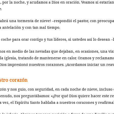
 por la noche, y acudamos a Dios en oración. Veamos si estaría
e.
brá una tormenta de nieve! –respondió el pastor, con preocupa
 antelación y con tan mal tiempo.
coche para orar contigo y tus líderes, si ustedes así lo desean –l
mos en medio de las nevadas que dejaban, en ocasiones, una vis
la iglesia, tratando de mantenerse en calor. Oramos y reclamam
 Dios impresionó nuestros corazones. ¡Acordamos iniciar un reav
estro corazón
razón y nos guio, con seguridad, en cada noche de nieve, inclu
menudo, nos preguntábamos: «¿Por qué Dios quiere hacer este r
s vez, el Espíritu Santo hablaba a nuestros corazones y reafirma