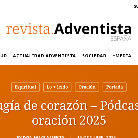
S
LUD
ACTUALIDAD ADVENTISTA
SOCIEDAD
+MEDIA
Espiritual
Lo + leído
Oración
Portada
ugía de corazón – Pódcas
oración 2025
BY
DON MACLAFFERTY
15 OCTUBRE, 2025