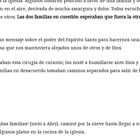
a la iglesia. Algunos tomaron posición a favor de una familia y o
n en el aire, derivada de mucha amargura y dolor. Todos escucha
s otros.
Las dos familias en cuestión esperaban que fuera la otr
 un mensaje sobre el poder del Espíritu Santo para hacernos una
sa que nos mantuviera alejados unos de otros y de Dios.
ban esta cirugía de corazón; los insté a humillarse ante Dios y 
milias en desacuerdo tomaban caminos separados para salir de la
as familias! Junto a Abril, caminé por la nieve hasta llegar a 
gunos platos en la cocina de la iglesia.