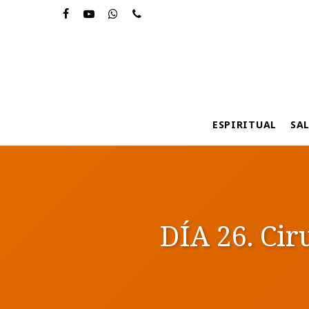
Skip
to
main
content
ESPIRITUAL
SA
DÍA 26. Cir