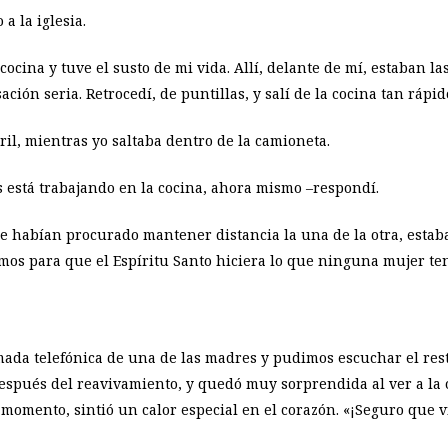
 a la iglesia.
ocina y tuve el susto de mi vida. Allí, delante de mí, estaban la
ón seria. Retrocedí, de puntillas, y salí de la cocina tan rápi
il, mientras yo saltaba dentro de la camioneta.
s está trabajando en la cocina, ahora mismo –respondí.
ue habían procurado mantener distancia la una de la otra, est
amos para que el Espíritu Santo hiciera lo que ninguna mujer te
amada telefónica de una de las madres y pudimos escuchar el rest
después del reavivamiento, y quedó muy sorprendida al ver a la
n momento, sintió un calor especial en el corazón. «¡Seguro que v