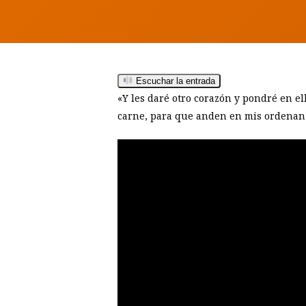
Escuchar la entrada
«Y les daré otro corazón y pondré en el
carne, para que anden en mis ordenanza
Hit enter to search or ESC to close