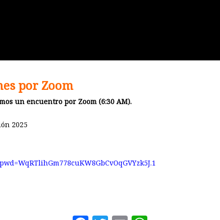
ones por Zoom
emos un encuentro por Zoom (6:30 AM).
ión 2025
658?pwd=WqRTlihGm778cuKW8GbCvOqGVYzk5J.1