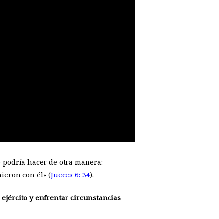
o podría hacer de otra manera:
ieron con él» (
Jueces 6: 34
).
 ejército y enfrentar circunstancias