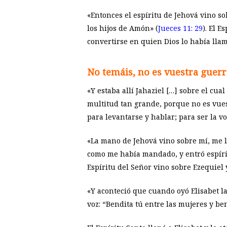
«Entonces el espíritu de Jehová vino so
los hijos de Amón» (
Jueces 11: 29
). El E
convertirse en quien Dios lo había llam
No temáis, no es vuestra guerra
«Y estaba allí Jahaziel […] sobre el cua
multitud tan grande, porque no es vuestr
para levantarse y hablar; para ser la voz
«La mano de Jehová vino sobre mí, me l
como me había mandado, y entró espíritu
Espíritu del Señor vino sobre Ezequiel y
«Y aconteció que cuando oyó Elisabet la 
voz: “Bendita tú entre las mujeres y ben