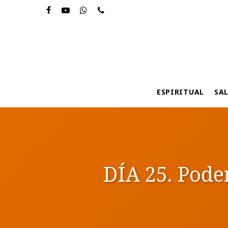
Skip
to
main
content
ESPIRITUAL
SA
DÍA 25. Pode