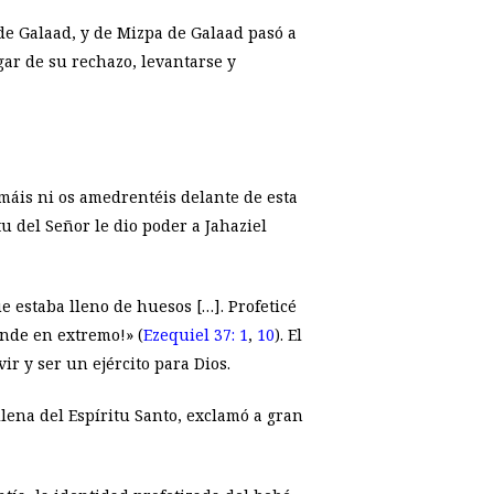
 de Galaad, y de Mizpa de Galaad pasó a
ugar de su rechazo, levantarse y
temáis ni os amedrentéis delante de esta
tu del Señor le dio poder a Jahaziel
 estaba lleno de huesos […]. Profeticé
ande en extremo!» (
Ezequiel 37: 1
,
10
). El
ir y ser un ejército para Dios.
 llena del Espíritu Santo, exclamó a gran