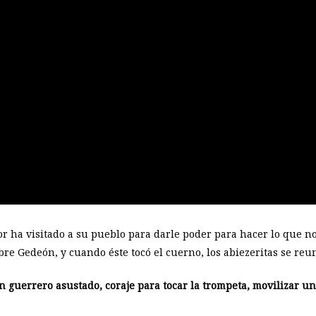
ñor ha visitado a su pueblo para darle poder para hacer lo que n
bre Gedeón, y cuando éste tocó el cuerno, los abiezeritas se reun
un guerrero asustado, coraje para tocar la trompeta, movilizar un