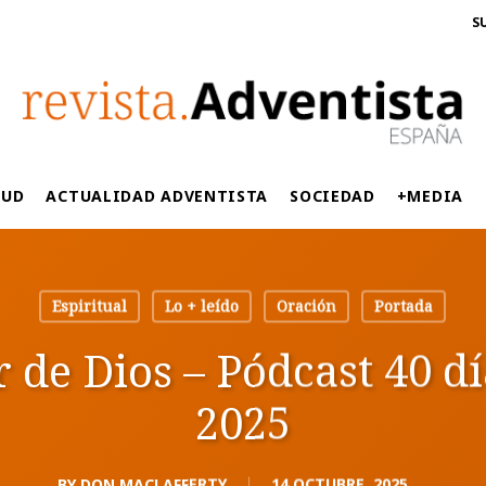
S
LUD
ACTUALIDAD ADVENTISTA
SOCIEDAD
+MEDIA
Espiritual
Lo + leído
Oración
Portada
r de Dios – Pódcast 40 di
2025
BY
DON MACLAFFERTY
14 OCTUBRE, 2025