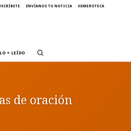
USCRÍBETE
ENVÍANOS TU NOTICIA
HEMEROTECA
SEARCH
LO + LEÍDO
́as de oración