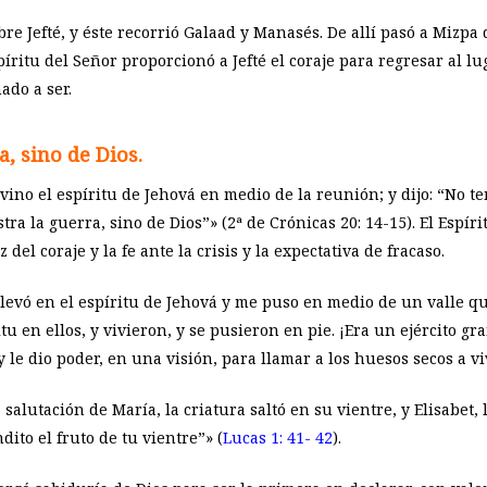
bre Jefté, y éste recorrió Galaad y Manasés. De allí pasó a Mizpa
spíritu del Señor proporcionó a Jefté el coraje para regresar al l
ado a ser.
, sino de Dios.
l vino el espíritu de Jehová en medio de la reunión; y dijo: “No 
a la guerra, sino de Dios”» (2ª de Crónicas 20: 14-15). El Espíri
 del coraje y la fe ante la crisis y la expectativa de fracaso.
levó en el espíritu de Jehová y me puso en medio de un valle que
 en ellos, y vivieron, y se pusieron en pie. ¡Era un ejército gr
 le dio poder, en una visión, para llamar a los huesos secos a viv
salutación de María, la criatura saltó en su vientre, y Elisabet,
dito el fruto de tu vientre”» (
Lucas 1: 41- 42
).