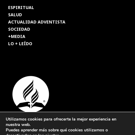
ESPIRITUAL
SALUD
ACTUALIDAD ADVENTISTA
SOCIEDAD
+MEDIA
LO + LEÍDO
Utilizamos cookies para ofrecerte la mejor experiencia en
nuestra web.
© 2026 Revista Adventista de España. UICASDE. Derechos
Puedes aprender más sobre qué cookies utilizamos o
reservados.