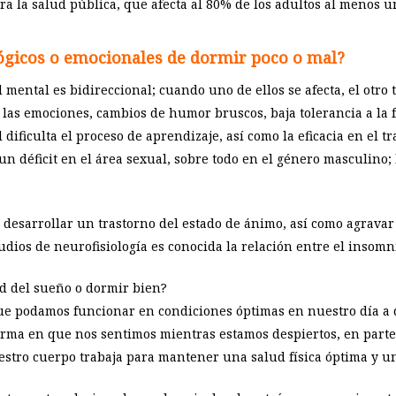
a la salud pública, que afecta al 80% de los adultos al menos u
lógicos o emocionales de dormir poco o mal?
d mental es bidireccional; cuando uno de ellos se afecta, el otr
las emociones, cambios de humor bruscos, baja tolerancia a la f
dificulta el proceso de aprendizaje, así como la eficacia en el tr
 déficit en el área sexual, sobre todo en el género masculino; 
esarrollar un trastorno del estado de ánimo, así como agravar 
udios de neurofisiología es conocida la relación entre el insomni
ad del sueño o dormir bien?
e podamos funcionar en condiciones óptimas en nuestro día a dí
forma en que nos sentimos mientras estamos despiertos, en part
stro cuerpo trabaja para mantener una salud física óptima y un