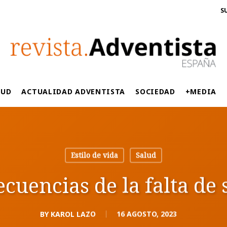
S
LUD
ACTUALIDAD ADVENTISTA
SOCIEDAD
+MEDIA
Estilo de vida
Salud
cuencias de la falta de
BY
KAROL LAZO
16 AGOSTO, 2023