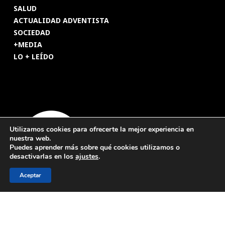
SALUD
ACTUALIDAD ADVENTISTA
SOCIEDAD
+MEDIA
LO + LEÍDO
Utilizamos cookies para ofrecerte la mejor experiencia en
nuestra web.
Puedes aprender más sobre qué cookies utilizamos o
desactivarlas en los
ajustes
.
Aceptar
© 2026 Revista Adventista de España. UICASDE. Derechos
reservados.
Legal
|
Privacidad
|
Cookies