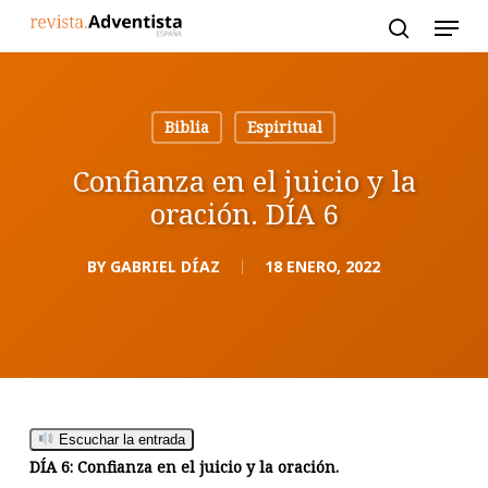
Skip
to
main
content
Biblia
Espiritual
Confianza en el juicio y la
oración. DÍA 6
BY
GABRIEL DÍAZ
18 ENERO, 2022
Escuchar la entrada
DÍA 6: Confianza en el juicio y la oración.