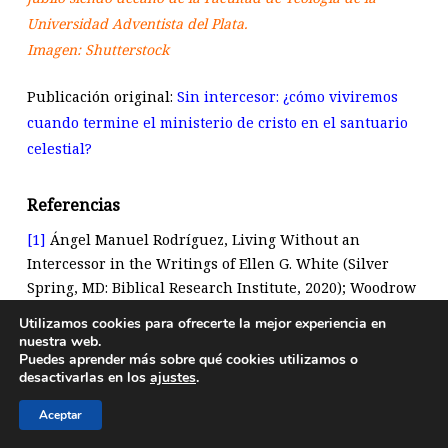
Universidad Adventista del Plata.
Imagen: Shutterstock
Publicación original:
Sin intercesor: ¿cómo viviremos
cuando termine el ministerio de cristo en el santuario
celestial?
Referencias
[1]
Ángel Manuel Rodríguez, Living Without an
Intercessor in the Writings of Ellen G. White (Silver
Spring, MD: Biblical Research Institute, 2020); Woodrow
Wilson Whidden, “Perfection and Closing Events”, en
Utilizamos cookies para ofrecerte la mejor experiencia en
Ellen White on salvation: a chronological study
nuestra web.
Puedes aprender más sobre qué cookies utilizamos o
(Hagerstown: Review and Herald, 1995), pp. 131-142.
desactivarlas en los
ajustes
.
[2]
Herbert E. Douglass, et al., Perfection: The
Aceptar
Impossible Possibility (Nashville, TN: Southern
Publishing Association, 1975), pp. 9-56.