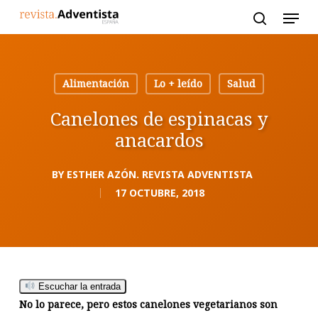
Skip
to
main
content
Alimentación
Lo + leído
Salud
Canelones de espinacas y
anacardos
BY
ESTHER AZÓN. REVISTA ADVENTISTA
17 OCTUBRE, 2018
Escuchar la entrada
No lo parece, pero estos canelones vegetarianos son