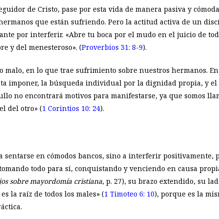
seguidor de Cristo, pase por esta vida de manera pasiva y cómo
ermanos que están sufriendo. Pero la actitud activa de un discíp
 por interferir. «Abre tu boca por el mudo en el juicio de todo
bre y del menesteroso». (
Proverbios 31: 8-9
).
lo malo, en lo que trae sufrimiento sobre nuestros hermanos. En
a imponer, la búsqueda individual por la dignidad propia, y el o
gullo no encontrará motivos para manifestarse, ya que somos llam
l del otro» (
1 Corintios 10: 24
).
a sentarse en cómodos bancos, sino a interferir positivamente, p
 tomando todo para sí, conquistando y venciendo en causa propia.
jos sobre mayordomía cristiana
, p. 27), su brazo extendido, su l
es la raíz de todos los males» (
1 Timoteo 6: 10
), porque es la mi
áctica.