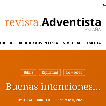
S
LUD
ACTUALIDAD ADVENTISTA
SOCIEDAD
+MEDIA
Biblia
Espiritual
Lo + leído
Buenas intenciones…
BY
DIEGO BARRETO
15 MAYO, 2023