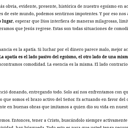
ás obvia, evidente, presente, histórica de nuestro egoísmo en ac
des de este mundo, podemos sentirnos impotentes. Y por eso no
o lugar
, esperar que Dios interfiera de maneras milagrosas, lim
speramos que Jesús regrese. Estas son todas situaciones de comod
ancia es la apatía. Si luchar por el dinero parece malo, mejor a
 La apatía es el lado pasivo del egoísmo, el otro lado de una mi
contramos comodidad. La esencia es la misma. El lado contrario 
venció donando, entregando todo. Solo así nos enfrentamos con
o que somos el brazo activo del Señor. Es actuando en favor del 
nte en buenas obras que imitamos a quien dio su vida en nuestr
emos. Entonces, tener a Cristo, buscándolo siempre activamente
sividad, hay búsqueda. Todo esto es para que usted tenga recurs