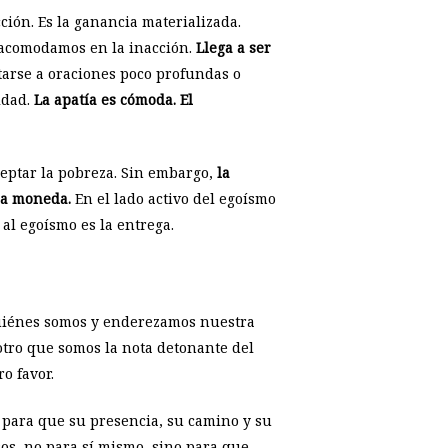
ción. Es la ganancia materializada.
s acomodamos en la inacción.
Llega a ser
itarse a oraciones poco profundas o
idad.
La apatía es cómoda. El
ceptar la pobreza. Sin embargo,
la
sma moneda.
En el lado activo del egoísmo
al egoísmo es la entrega.
 quiénes somos y enderezamos nuestra
otro que somos la nota detonante del
o favor.
 para que su presencia, su camino y su
os, no para sí mismo, sino para que