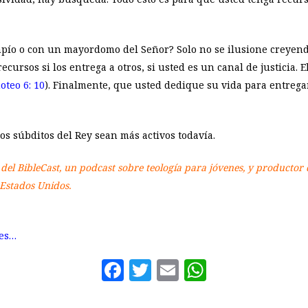
mpío o con un mayordomo del Señor? Solo no se ilusione creyend
 recursos si los entrega a otros, si usted es un canal de justicia.
oteo 6: 10
). Finalmente, que usted dedique su vida para entreg
los súbditos del Rey sean más activos todavía.
r del BibleCast, un podcast sobre teología para jóvenes, y productor 
 Estados Unidos.
nes…
Facebook
Twitter
Email
WhatsAp