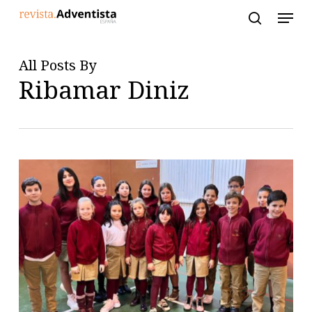
Skip
to
main
content
All Posts By
Ribamar Diniz