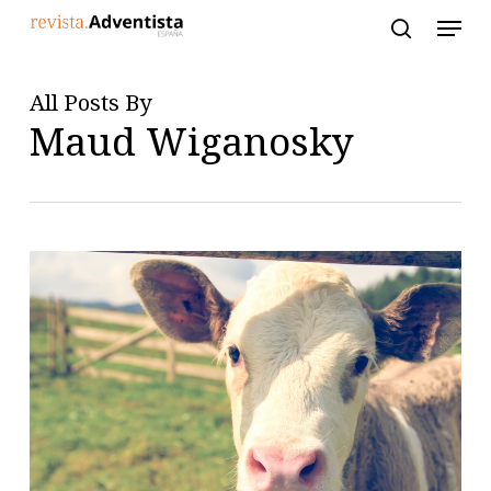
Skip
to
main
content
All Posts By
Maud Wiganosky