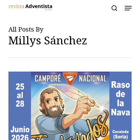
Skip
to
main
content
All Posts By
Millys Sánchez