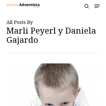
Skip
to
main
content
All Posts By
Marli Peyerl y Daniela
Gajardo