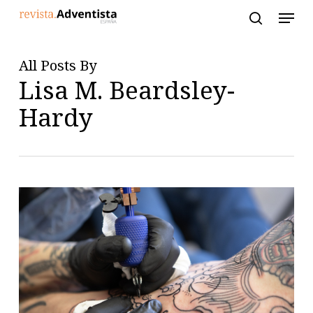
Skip
to
main
content
All Posts By
Lisa M. Beardsley-
Hardy