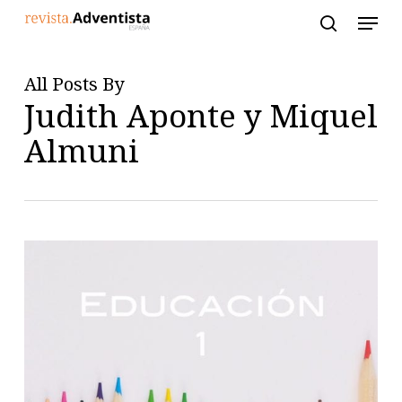
Skip
to
main
content
All Posts By
Judith Aponte y Miquel
Almuni