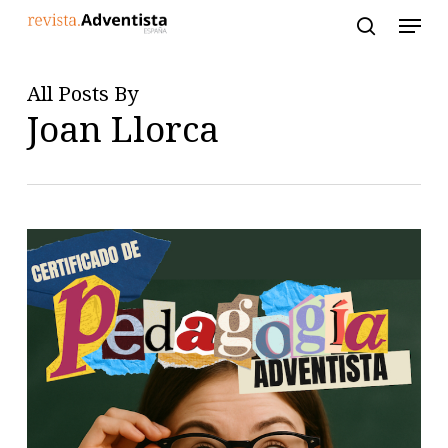
Skip
to
main
content
All Posts By
Joan Llorca