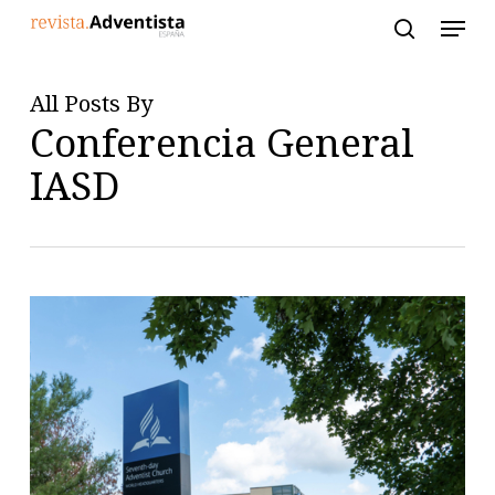
Skip
to
main
content
All Posts By
Conferencia General
IASD