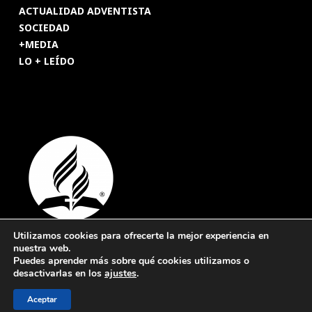
ACTUALIDAD ADVENTISTA
SOCIEDAD
+MEDIA
LO + LEÍDO
Utilizamos cookies para ofrecerte la mejor experiencia en
nuestra web.
© 2026 Revista Adventista de España. UICASDE. Derechos
Puedes aprender más sobre qué cookies utilizamos o
reservados.
desactivarlas en los
ajustes
.
Legal
|
Privacidad
|
Cookies
Aceptar