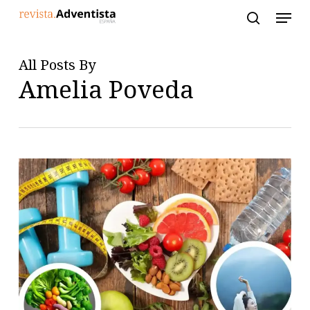
Skip
to
main
content
All Posts By
Amelia Poveda